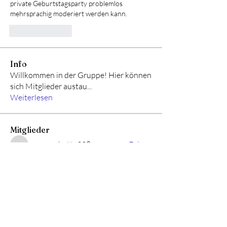
private Geburtstagsparty problemlos 
mehrsprachig moderiert werden kann.
Like
Reply
Info
Willkommen in der Gruppe! Hier können
sich Mitglieder austau
...
Weiterlesen
Mitglieder
marcouxbetty328
Folgen
marcouxbetty328
kaelen.avina
Folgen
kaelen.avina
John Wick
Folgen
Daeron Daeron
Folgen
Viktor Nesteroid
Folgen