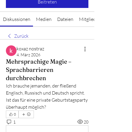
Beitreten
Diskussionen
Medien
Dateien
Mitglieder
Zurück
koxaz nostraz
4. März 2026
Mehrsprachige Magie –
Sprachbarrieren
durchbrechen
Ich brauche jemanden, der fließend 
Englisch, Russisch und Deutsch spricht. 
Ist das für eine private Geburtstagsparty 
überhaupt möglich?
0
1
20