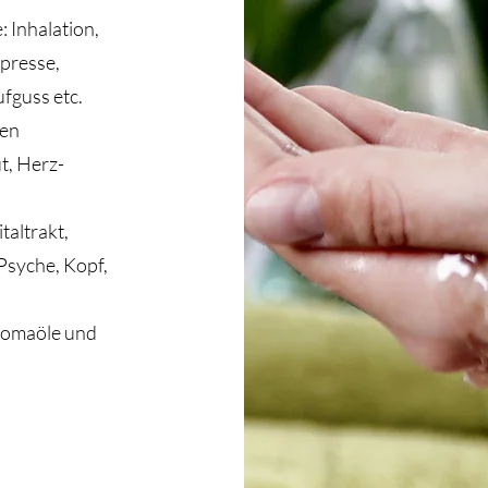
 Inhalation,
presse,
guss etc.
ren
t, Herz-
altrakt,
syche, Kopf,
Aromaöle und