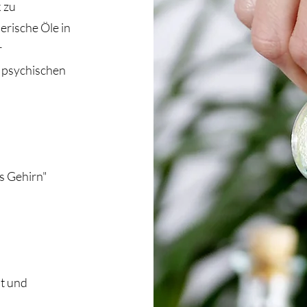
 zu
erische Öle in
r
 psychischen
ns Gehirn"
it und