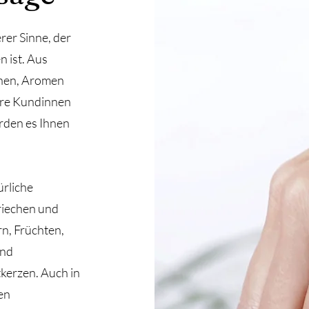
rer Sinne, der
 ist. Aus
chen, Aromen
hre Kundinnen
rden es Ihnen
rliche
riechen und
n, Früchten,
und
tkerzen. Auch in
en