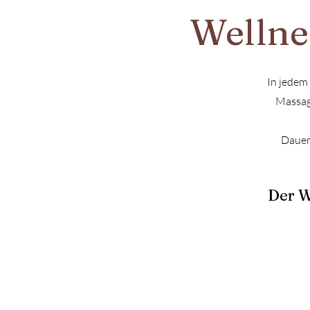
Wellne
In jedem
Massage
Dauer:
Der W