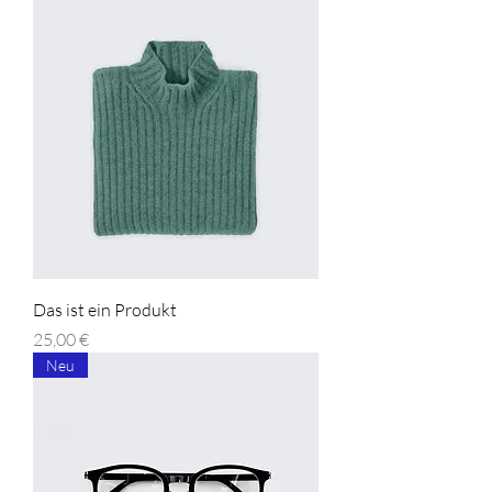
Das ist ein Produkt
Preis
25,00 €
Neu