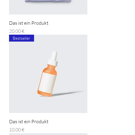
Das ist ein Produkt
Preis
20,00 €
Bestseller
Das ist ein Produkt
Preis
10,00 €