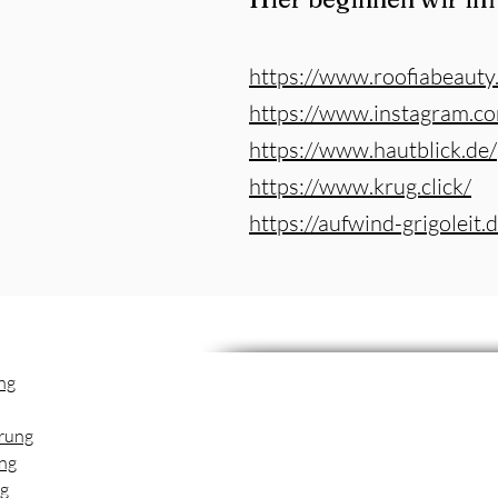
https://www.roofiabeauty
https://www.instagram.co
https://www.hautblick.de/
https://www.krug.click/
https://aufwind-grigoleit.
ng
erung
ng
g