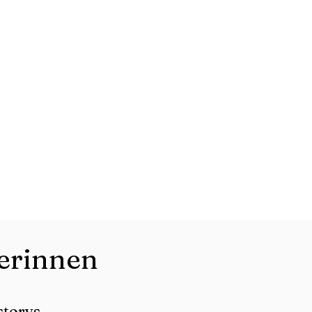
erinnen
torys.